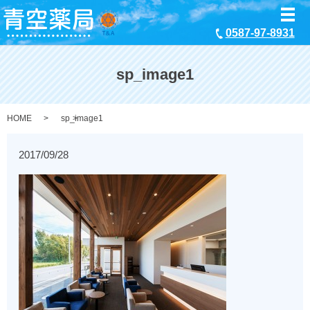
メ
0587-97-8931
sp_image1
HOME
sp_image1
2017/09/28