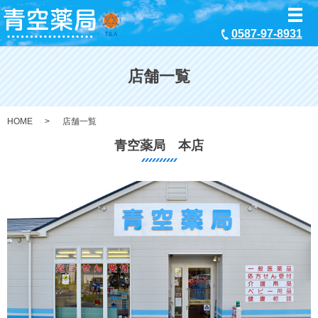
メ
0587-97-8931
店舗一覧
HOME
店舗一覧
青空薬局 本店