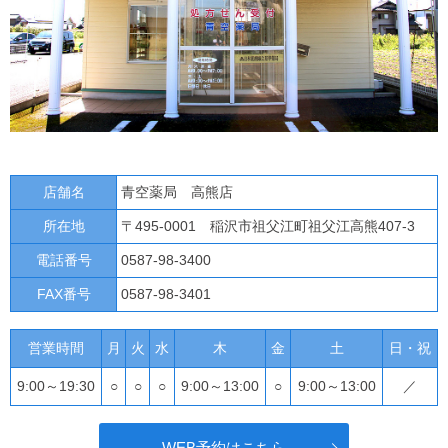
店舗名
青空薬局 高熊店
所在地
〒495-0001 稲沢市祖父江町祖父江高熊407-3
電話番号
0587-98-3400
FAX番号
0587-98-3401
営業時間
月
火
水
木
金
土
日・祝
9:00～19:30
○
○
○
9:00～13:00
○
9:00～13:00
／
WEB予約はこちら