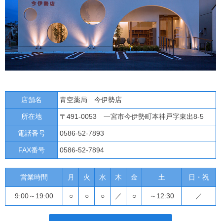
店舗名
青空薬局 今伊勢店
所在地
〒491-0053 一宮市今伊勢町本神戸字東出8-5
電話番号
0586-52-7893
FAX番号
0586-52-7894
営業時間
月
火
水
木
金
土
日・祝
9:00～19:00
○
○
○
／
○
～12:30
／