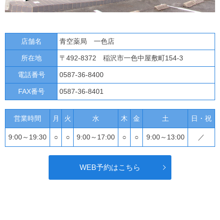
店舗名
青空薬局 一色店
所在地
〒492-8372 稲沢市一色中屋敷町154-3
電話番号
0587-36-8400
FAX番号
0587-36-8401
営業時間
月
火
水
木
金
土
日・祝
9:00～19:30
○
○
9:00～17:00
○
○
9:00～13:00
／
WEB予約はこちら