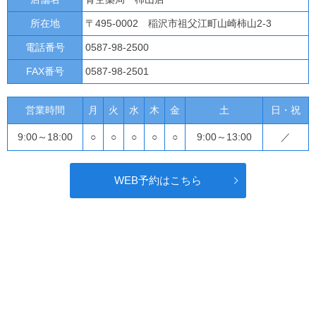
所在地
〒495-0002 稲沢市祖父江町山崎柿山2-3
電話番号
0587-98-2500
FAX番号
0587-98-2501
営業時間
月
火
水
木
金
土
日・祝
9:00～18:00
○
○
○
○
○
9:00～13:00
／
WEB予約はこちら