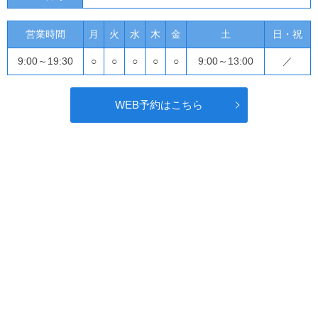
営業時間
月
火
水
木
金
土
日・祝
9:00～19:30
○
○
○
○
○
9:00～13:00
／
WEB予約はこちら