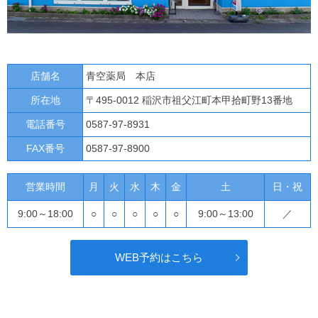
店舗名
青空薬局 本店
所在地
〒495-0012 稲沢市祖父江町本甲拾町野13番地
電話番号
0587-97-8931
FAX番号
0587-97-8900
営業時間
月
火
水
木
金
土
日・祝
9:00～18:00
○
○
○
○
○
9:00～13:00
／
WEB予約はこちら