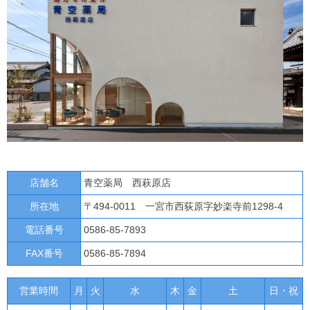
店舗名
青空薬局 西萩原店
所在地
〒494-0011 一宮市西荻原字妙楽寺前1298-4
電話番号
0586-85-7893
FAX番号
0586-85-7894
営業時間
月
火
水
木
金
土
日・祝