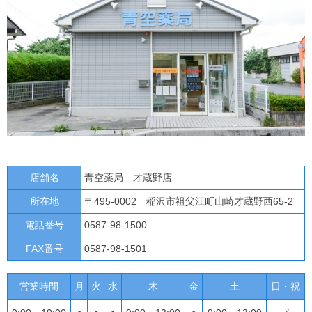
店舗名
青空薬局 才蔵野店
所在地
〒495-0002 稲沢市祖父江町山崎才蔵野西65-2
電話番号
0587-98-1500
FAX番号
0587-98-1501
営業時間
月
火
水
木
金
土
日・祝