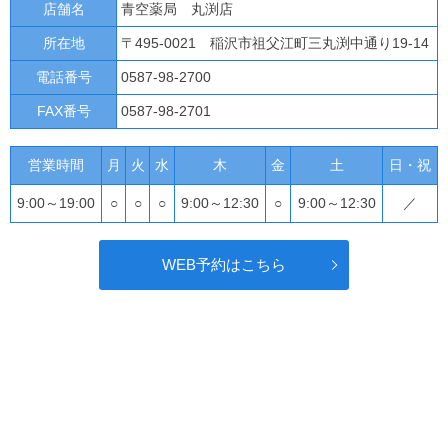
店舗名
青空薬局 丸渕店
所在地
〒495-0021 稲沢市祖父江町三丸渕中通り19-14
電話番号
0587-98-2700
FAX番号
0587-98-2701
営業時間
月
火
水
木
金
土
日・祝
9:00～19:00
○
○
○
9:00～12:30
○
9:00～12:30
／
WEB予約はこちら