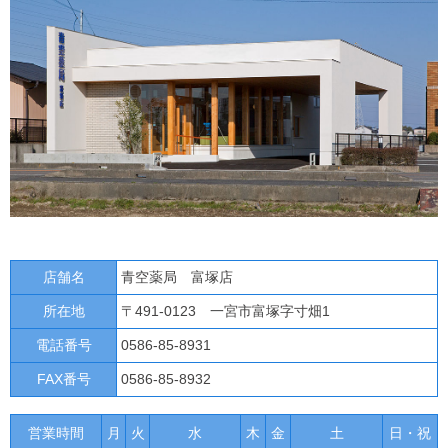
店舗名
青空薬局 富塚店
所在地
〒491-0123 一宮市富塚字寸畑1
電話番号
0586-85-8931
FAX番号
0586-85-8932
営業時間
月
火
水
木
金
土
日・祝