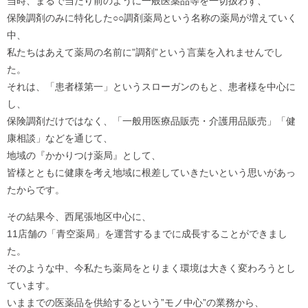
当時、まるで当たり前のように一般医薬品等を一切扱わず、
保険調剤のみに特化した○○調剤薬局という名称の薬局が増えていく
中、
私たちはあえて薬局の名前に”調剤”という言葉を入れませんでし
た。
それは、「患者様第一」というスローガンのもと、患者様を中心に
し、
保険調剤だけではなく、「一般用医療品販売・介護用品販売」「健
康相談」などを通じて、
地域の『かかりつけ薬局』として、
皆様とともに健康を考え地域に根差していきたいという思いがあっ
たからです。
その結果今、西尾張地区中心に、
11店舗の「青空薬局」を運営するまでに成長することができまし
た。
そのような中、今私たち薬局をとりまく環境は大きく変わろうとし
ています。
いままでの医薬品を供給するという”モノ中心”の業務から、