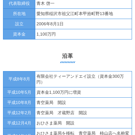
代表取締役
青木 啓一
所在地
愛知県稲沢市祖父江町本甲拾町野13番地
設立
2006年8月1日
資本金
1,100万円
沿革
有限会社ティーアンドエイ設立（資本金300万
平成8年8月
円）
平成10年5月
資本金1,100万円に増資
平成10年8月
青空薬局 開設
平成12年2月
青空薬局 才蔵野店 開設
平成12月4月
おひさま薬局 開設
おひさま薬局を移転 青空薬局 柿山店へ名称変