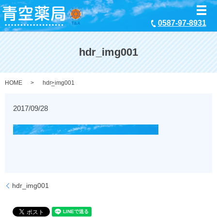
メ
0587-97-8931
hdr_img001
HOME
hdr_img001
2017/09/28
hdr_img001