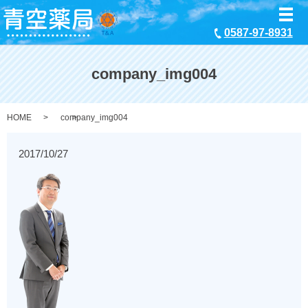
メ
0587-97-8931
company_img004
HOME
company_img004
2017/10/27