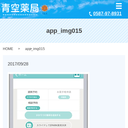
メ
0587-97-8931
app_img015
HOME
app_img015
2017/09/28