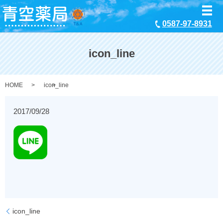
メ
0587-97-8931
icon_line
HOME
icon_line
2017/09/28
icon_line